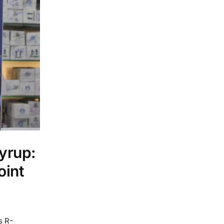
yrup:
oint
s R-