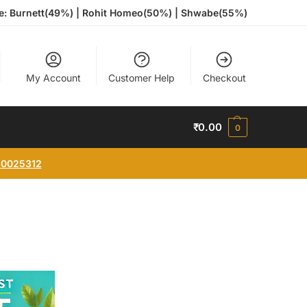
te: Burnett(49%) | Rohit Homeo(50%) | Shwabe(55%)
My Account
Customer Help
Checkout
₹
0.00
0
0025312