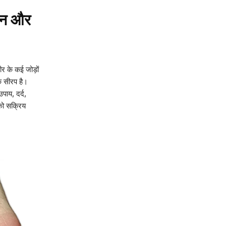
शन और
के कई जोड़ों
क सीरप है।
पाय, दर्द,
को सक्रिय