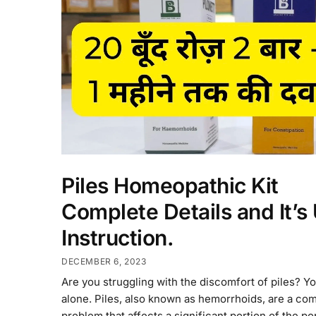
Piles Homeopathic Kit
Complete Details and It’s
Instruction.
DECEMBER 6, 2023
Are you struggling with the discomfort of piles? Yo
alone. Piles, also known as hemorrhoids, are a c
problem that affects a significant portion of the po