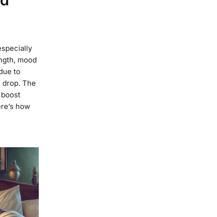
nd
especially
ength, mood
 due to
n drop. The
 boost
ere’s how